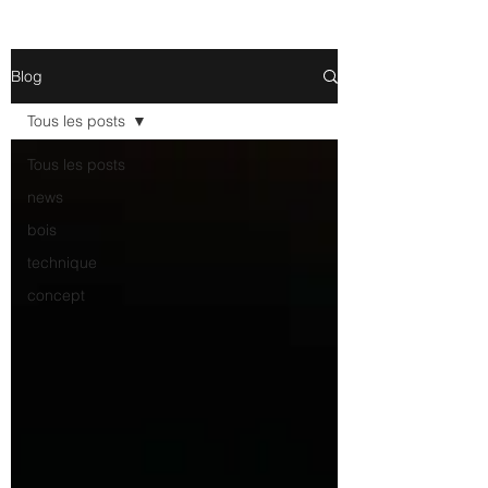
Blog
Tous les posts
Tous les posts
news
bois
technique
concept