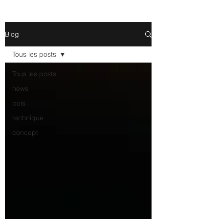
Blog
Tous les posts
Tous les posts
news
bois
technique
concept